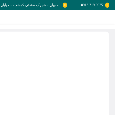
9025 319 0913
اصفهان - شهرک صنعتی کمشچه - خیابان صنع