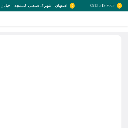
9025 319 0913
اصفهان - شهرک صنعتی کمشچه - خیابان صنع