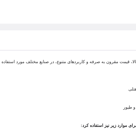
تلی
و طیور