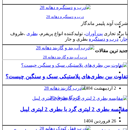
درب و دستگیره دهانه 28
شرکت آوند پلیمر ماندگار
با برند تجاری
پت آوران
، تولیدکننده انواع پریفرم،
بطری
،ظروف
جار
،
درب و دستگیره
بطری و جار
جدید ترین مقالات
درب آب بند و گازبند دهانه 28
تفاوت بین بطری‌های پلاستیکی سبک و سنگین چیست؟
2 اردیبهشت 1404
درب گازبند دهانه 28
مقایسه بطری 2 لیتری گرد با بطری 2 لیتری لیبل
26 فروردین 1404