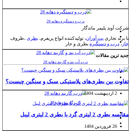
درب و دستگیره دهانه 28
شرکت آوند پلیمر ماندگار
با برند تجاری
پت آوران
، تولیدکننده انواع پریفرم،
بطری
،ظروف
جار
،
درب و دستگیره
بطری و جار
جدید ترین مقالات
درب آب بند و گازبند دهانه 28
تفاوت بین بطری‌های پلاستیکی سبک و سنگین چیست؟
2 اردیبهشت 1404
درب گازبند دهانه 28
مقایسه بطری 2 لیتری گرد با بطری 2 لیتری لیبل
26 فروردین 1404