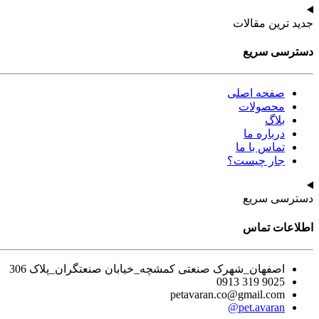
جدید ترین مقالات
دسترسی سریع
صفحه اصلی
محصولات
بلاگ
درباره ما
تماس با ما
جار چیست؟
دسترسی سریع
اطلاعات تماس
اصفهان_شهرک صنعتی کمشچه_خیابان صنعتگران_پلاک 306
9025 319 0913
petavaran.co@gmail.com
pet.avaran@