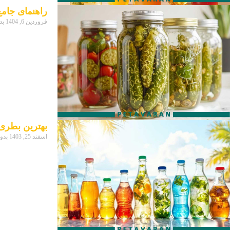
راهنمای جام
فروردین 6, 1404
بد
بهترین بطری
اسفند 25, 1403
بدو