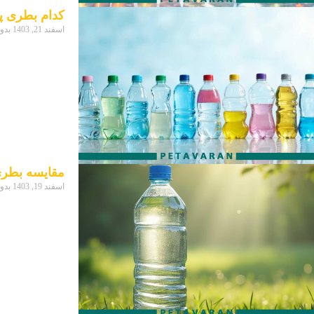
کدام بطری پل
اسفند 21, 1403
بدو
مقایسه بطری های 4 لیتری پلاستیکی و شیش
اسفند 19, 1403
بدو