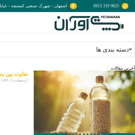
9025 319 0913
اصفهان - شهرک صنعتی کمشچه - خیابان ص
دسته بندی ها
آخرین مقالات
تفاوت بین ب
اردیبهشت 2, 1404