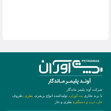
شرکت آوند پلیمر ماندگار
با برند تجاری
پت آوران
، تولیدکننده انواع پریفرم،
بطری
،ظروف
جار
،
درب و دستگیره
بطری و جار