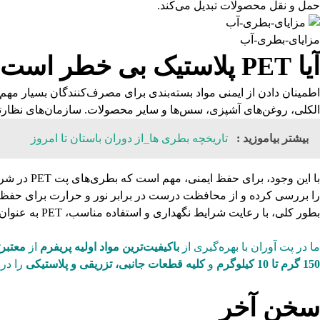
حمل و نقل محصولات تبدیل می‌کند.
مزایای-بطری-آب
آیا PET پلاستیک بی خطر است؟
الکلی، روغن‌های آشپزی، سس‌ها و سایر محصولات. سازمان‌های نظارتی مانند FDA در ایالات متحده از ایمنی این نوع پلاستیک برای تماس با مواد غذایی
بیشتر بیاموزید :
تاریخچه بطری ها_از دوران باستان تا امروز
با این وج
را بررسی کرده و از محافظت درست در برابر نور و حرارت برای حفظ
بطور کلی، با رعایت شرایط نگهداری و استفاده مناسب، PET به عنوان یک ماده بسته‌بندی مطمئن و مناسب برای محصولات غذایی و آشامیدنی محسوب می‌شود.
ما در
پت آوران
با بهره‌گیری از
باکیفیت‌ترین مواد اولیه پریفرم
از
معتبرت
150 گرم تا 10 کیلوگرم
و
کلیه قطعات جانبی، تزریقی و پلاستیکی
را در 
سخن آخر